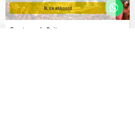
Ik ga akkoord
Feest van de Ruiter
Barretos met Accommodatie in Olímpia - 20 tot
24 Augustus
BRL 259,80
Vanaf
10X
Leer meer